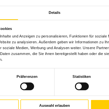
(*Typen- und ausstattungsabhängig)
Details
Produktbeschreibung
Cookies
Mit hervorragenden Wärme- und Schalldämmwerten
Varianten zur Optimierung der Statik bieten neue und
nhalte und Anzeigen zu personalisieren, Funktionen für soziale
bieten Neubau-Aufsetz-Rollläden bei Neubau oder
eine Vielzahl an innovativen Möglichkeiten. Die
Website zu analysieren. Außerdem geben wir Informationen zu I
Gebäudesanierung eine effektive Lösung. Die flexible
Kästen der Neubau-Aufsetz-Rollläden sind sowohl für
r soziale Medien, Werbung und Analysen weiter. Unsere Partner
Fensteranbindung durch das optionale Clipsystem,
 Daten zusammen, die Sie ihnen bereitgestellt haben oder die s
Verstärkungen des Fensterrahmenprofils und
n.
Präferenzen
Statistiken
Brillante Extras
Fensteranbindung auf Wunsch optional über Clipbefes
Geländersystem VisioNeo
SecuKit: Perfekte Rettungsweglösung
Auswahl erlauben
Integrierter Insektenschutz