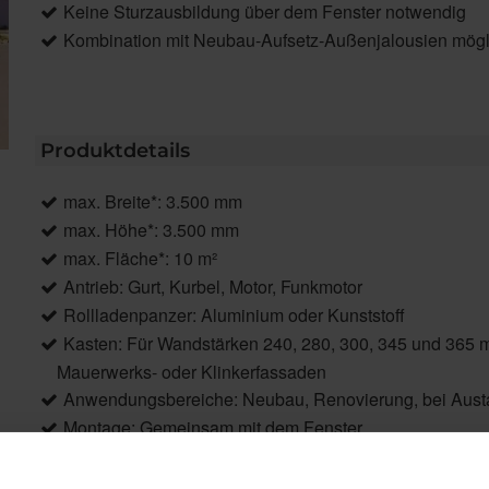
Keine Sturzausbildung über dem Fenster notwendig
Kombination mit Neubau-Aufsetz-Außenjalousien mögl
Produktdetails
max. Breite*: 3.500 mm
max. Höhe*: 3.500 mm
max. Fläche*: 10 m²
Antrieb: Gurt, Kurbel, Motor, Funkmotor
Rollladenpanzer: Aluminium oder Kunststoff
Kasten: Für Wandstärken 240, 280, 300, 345 und 365 mm
Mauerwerks- oder Klinkerfassaden
Anwendungsbereiche: Neubau, Renovierung, bei Austa
Montage: Gemeinsam mit dem Fenster
Ausstattungs-Extras*: Statikkonsolen, Integration von 