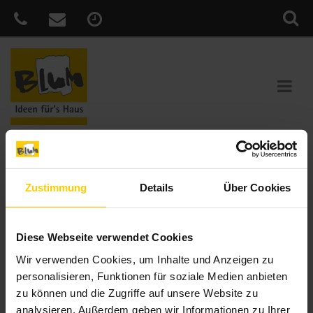
Sie sind hier:
Home
»
News
»
Smarter Sonnenschutz – so einfach
wie nie
Zustimmung
Details
Über Cookies
Veröffentlicht
2. Juni 2021
am
Smarter Sonnenschutz – so einfach
Diese Webseite verwendet Cookies
wie nie
Wir verwenden Cookies, um Inhalte und Anzeigen zu
Mit dem neuen WMS WebControl pro bedienen Sie Markise,
personalisieren, Funktionen für soziale Medien anbieten
Rollladen, Außenjalousie und Co. ganz bequem per App oder
zu können und die Zugriffe auf unsere Website zu
Alexa Sprachassistent – egal ob zuhause oder unterwegs. Und
analysieren. Außerdem geben wir Informationen zu Ihrer