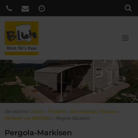
Sie sind hier:
Home
»
Produkte
»
Sonnenschutz Terrasse
»
Markisen von WAREMA
»
Pergola-Markisen
Pergola-Markisen